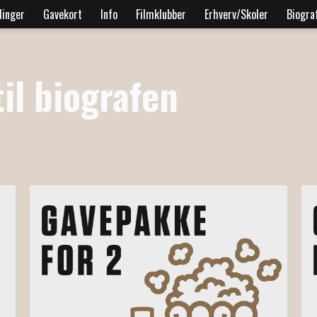
linger
Gavekort
Info
Filmklubber
Erhverv/Skoler
Biogra
il biografen