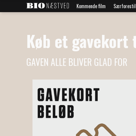
Kommende film
Særforestil
Køb et gavekort t
GAVEN ALLE BLIVER GLAD FOR