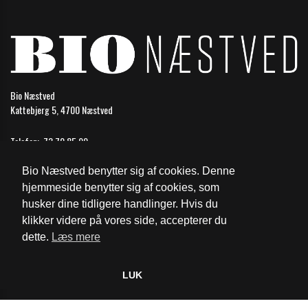
Bio Næstved
Kattebjerg 5, 4700 Næstved
Telefon:
73 70 85 99
Email:
naestved@biografkompagniet.dk
Bio Næstved benytter sig af cookies. Denne
Åbningstider
hjemmeside benytter sig af cookies, som
husker dine tidligere handlinger. Hvis du
Cookie- og privatlivspolitik
klikker videre på vores side, accepterer du
dette.
Læs mere
Website og billetsystem fra ebillet a/s
LUK