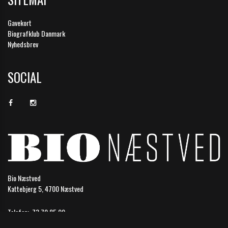
Gavekort
Biografklub Danmark
Nyhedsbrev
SOCIAL
Bio Næstved
Kattebjerg 5, 4700 Næstved
Telefon:
73 70 85 99
Email:
naestved@biografkompagniet.dk