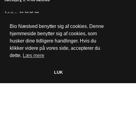
Telefon:
73 70 85 99
Email:
naestved@biografkompagniet.dk
Bio Næstved benytter sig af cookies. Denne
Åbningstider
hjemmeside benytter sig af cookies, som
husker dine tidligere handlinger. Hvis du
Cookie- og privatlivspolitik
klikker videre på vores side, accepterer du
dette.
Læs mere
Website og billetsystem fra ebillet a/s
LUK