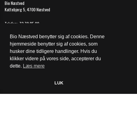
Bio Næstved
Kattebjerg 5, 4700 Næstved
Telefon:
73 70 85 99
Email:
naestved@biografkompagniet.dk
Bio Næstved benytter sig af cookies. Denne
Åbningstider
hjemmeside benytter sig af cookies, som
husker dine tidligere handlinger. Hvis du
Cookie- og privatlivspolitik
klikker videre på vores side, accepterer du
dette.
Læs mere
Website og billetsystem fra ebillet a/s
LUK