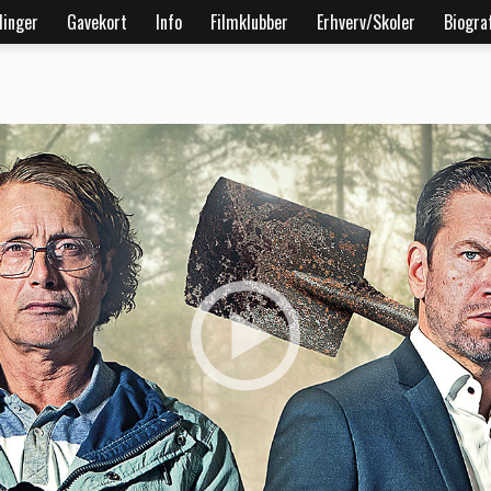
linger
Gavekort
Info
Filmklubber
Erhverv/Skoler
Biogra