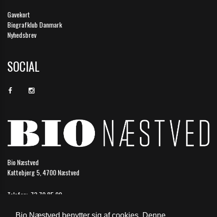
Gavekort
Biografklub Danmark
Nyhedsbrev
SOCIAL
Bio Næstved
Kattebjerg 5, 4700 Næstved
Telefon:
73 70 85 99
Email:
naestved@biografkompagniet.dk
Bio Næstved benytter sig af cookies. Denne